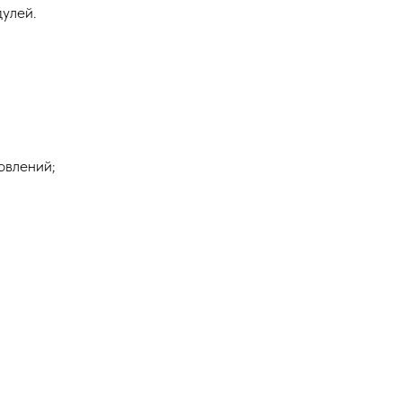
улей.
овлений;