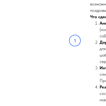
возможн
поздрави
Что сде
Ан
(но
соб
До
для
шаб
сер
Ин
спи
Про
Рез
сос
нов