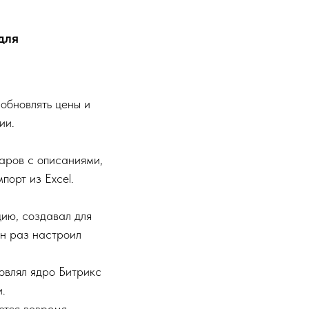
для
обновлять цены и
ии.
аров с описаниями,
порт из Excel.
ию, создавал для
ин раз настроил
овлял ядро Битрикс
.
ются вовремя.