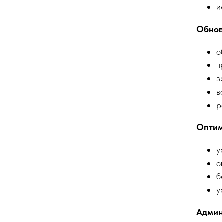
и
Обнов
о
п
з
в
р
Оптим
у
о
б
у
Админ