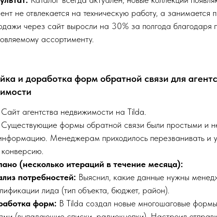
ент не отвлекается на техническую работу, а занимается
дажи через сайт выросли на 30% за полгода благодаря 
овляемому ассортименту.
йка и доработка форм обратной связи для агент
имости
Сайт агентства недвижимости на Tilda.
Существующие формы обратной связи были простыми и н
информацию. Менеджерам приходилось перезванивать и уто
 конверсию.
лано (несколько итераций в течение месяца):
ализ потребностей:
Выяснил, какие данные нужны менед
лификации лида (тип объекта, бюджет, район).
работка форм:
В Tilda создал новые многошаговые формы
ями (выпадающие списки, радиокнопки). Настроил отправк