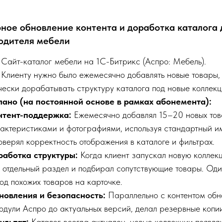
рное обновление контента и доработка каталога 
одителя мебели
Сайт-каталог мебели на 1С-Битрикс (Аспро: Мебель).
Клиенту нужно было ежемесячно добавлять новые товары, 
ески дорабатывать структуру каталога под новые коллекц
лано (на постоянной основе в рамках абонемента):
нтент-поддержка:
Ежемесячно добавлял 15–20 новых тов
актеристиками и фотографиями, используя стандартный им
верял корректность отображения в каталоге и фильтрах.
работка структуры:
Когда клиент запускал новую коллекц
 отдельный раздел и подбирал сопутствующие товары. Од
од похожих товаров на карточке.
новления и безопасность:
Параллельно с контентом обн
одули Аспро до актуальных версий, делал резервные копии
ультат:
Каталог всегда актуален, новые коллекции появля