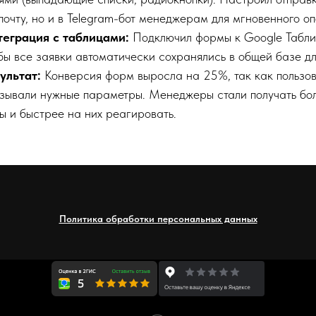
почту, но и в Telegram-бот менеджерам для мгновенного о
теграция с таблицами:
Подключил формы к Google Табли
бы все заявки автоматически сохранялись в общей базе для
ультат:
Конверсия форм выросла на 25%, так как пользов
зывали нужные параметры. Менеджеры стали получать бо
ы и быстрее на них реагировать.
Политика обработки персональных данных