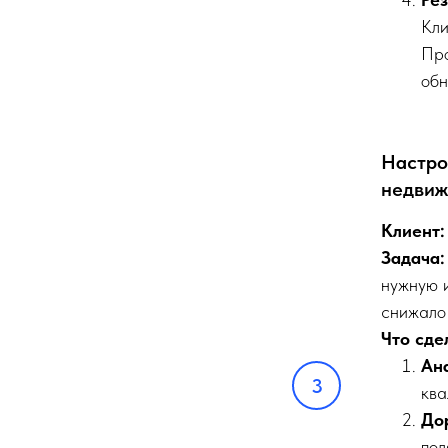
Кли
Про
обн
Настро
недвиж
Клиент:
Задача:
нужную 
снижало
Что сде
Ан
ква
До
пол