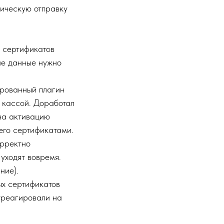
ическую отправку
 сертификатов
кие данные нужно
ированный плагин
и кассой. Доработал
 на активацию
его сертификатами.
орректно
уходят вовремя.
ние).
х сертификатов
треагировали на