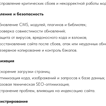
справление критических сбоев и некорректной работы мод
ление и безопасность
бновление CMS, модулей, плагинов и библиотек;
роверка совместимости обновлений;
ащита от вирусов, вредоносного кода и взломов;
осстановление сайта после сбоев, атак или неудачных обн
езервное копирование и контроль бэкапов.
изация
скорение загрузки страниц;
птимизация кода, изображений и запросов к базе данных;
азовая техническая SEO-оптимизация;
странение проблем, влияющих на индексацию сайта.
истрирование