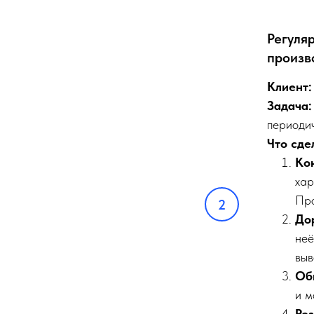
Регуля
произв
Клиент:
Задача:
периодич
Что сде
Ко
хар
Про
До
неё
выв
Об
и м
Рез