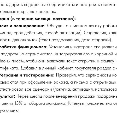
ость дарить подарочные сертификаты и настроить автомат
тельных открыток к заказам.
лано (в течение месяца, поэтапно):
ализ и планирование:
Обсудил с клиентом логику работы
минал, срок действия, способ активации). Определил, ка
ирать для открыток (текст поздравления, дата отправки).
работка функционала:
Установил и настроил специализ
 подарочных сертификатов, интегрировал его с корзиной 
лоны писем, чтобы они включали текст открытки и ссылку
тификата. Добавил в личный кабинет покупателя раздел с 
теграция и тестирование:
Проверил, что сертификаты к
сываются при оформлении заказа, а письма с открытками 
тестировал все сценарии (покупка, активация, использова
ультат:
Через месяц после внедрения продажи подарочны
тавили 15% от оборота магазина. Клиенты положительно о
ую опцию.