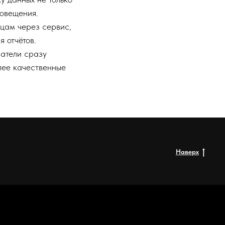
повещения.
цам через сервис,
 отчётов.
атели сразу
лее качественные
Наверх