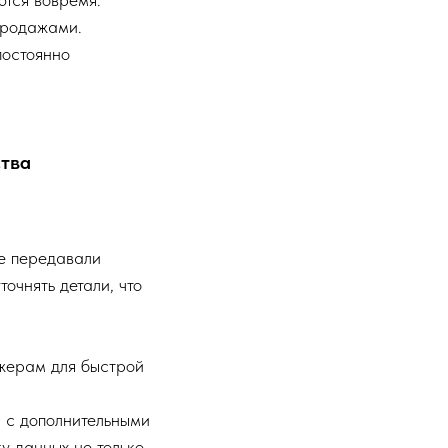
 продажами.
постоянно
ства
е передавали
чнять детали, что
жерам для быстрой
 с дополнительными
у данных не только