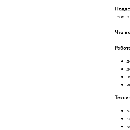
Подде
Joomla
Что в
Работ
д
д
п
и
Техни
м
к
в