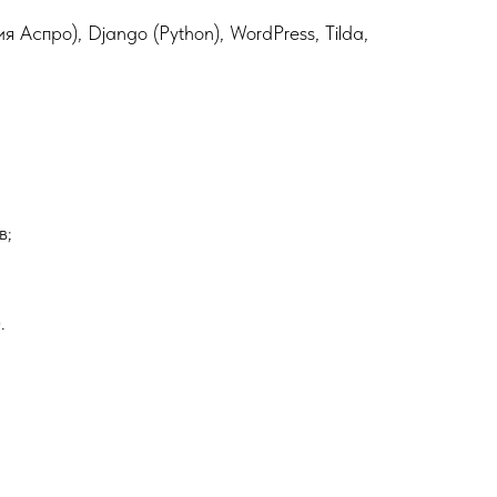
я Аспро), Django (Python), WordPress, Tilda,
в;
.