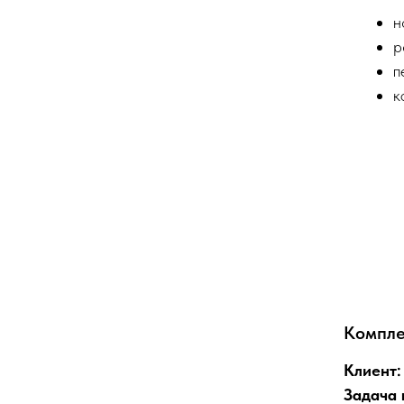
н
р
п
к
Компле
Клиент:
Задача 